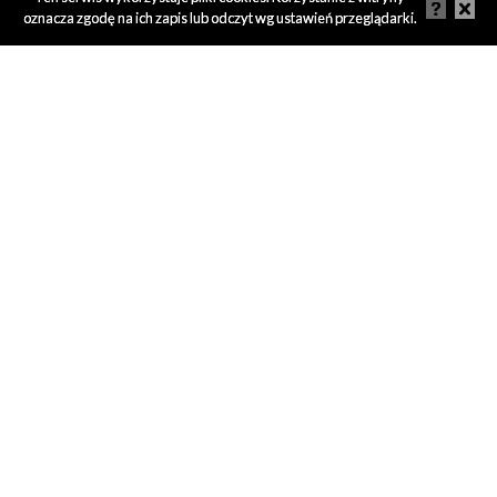
oznacza zgodę na ich zapis lub odczyt wg ustawień przeglądarki.
KONTAKT
Wydział Filologiczny Uniwersytetu Gdańskiego
ul. Wita Stwosza 55
80-308 Gdańsk
ZOBACZ TEŻ:
Regulamin
FAQ
Poprzednie edycje
Cinerama Fest
Magazyn Filmowy „Cinerama”