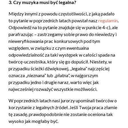
3. Czy muzyka musi być legalna?
Między innymi z powodu częstotliwości, z jaką padało
to pytanie w poprzednich latach powstał nasz
regulamin
.
Odpowiedź na to pytanie znajduje się w punkcie 4-c), ale
parafrazując – zastrzegamy sobie prawo do niewiedzy i
nieweryfikowania prac konkursowych pod tym
względem, w związku z czym ewentualna
odpowiedzialność za taki występek w całości spada na
twórcę-uczestnika, który się go dopuścił. Niestety, w
przypadku ścieżki dźwiękowej, „legalna” najczęściej
oznacza „nieznana” lub „płatna”, w najgorszym
przypadku jedno i drugie naraz, warto więc jak
najwcześniej rozważyć wszystkie możliwości.
W poprzednich latach nasi jurorzy upominali twórców o
korzystanie z legalnych źródeł. Jeśli Twoja praca złamie
tę zasadę, prawdopodobnie nie zostanie oceniona tak
wysoko jak mogłaby być.